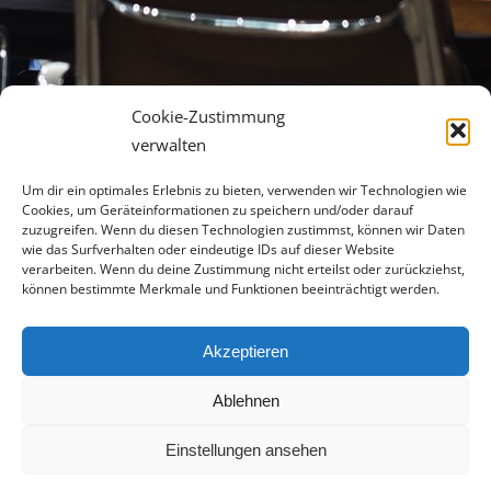
Cookie-Zustimmung
verwalten
Um dir ein optimales Erlebnis zu bieten, verwenden wir Technologien wie
Cookies, um Geräteinformationen zu speichern und/oder darauf
zuzugreifen. Wenn du diesen Technologien zustimmst, können wir Daten
wie das Surfverhalten oder eindeutige IDs auf dieser Website
verarbeiten. Wenn du deine Zustimmung nicht erteilst oder zurückziehst,
können bestimmte Merkmale und Funktionen beeinträchtigt werden.
© 2025 livingsense-executive.ch | Alle Rechte vorbehalten |
Akzeptieren
Webdesign by
waibelMEDIA IT e.U.
AGB
Impressum
Datenschutzerklärung
Facebook
Instagram
YouTube
LinkedIn
E-
Ablehnen
&
Mail
Disclaimer
Einstellungen ansehen
Englisch