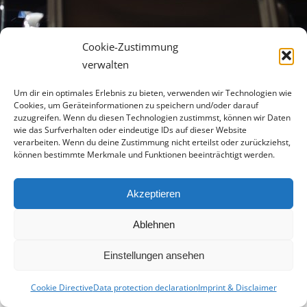
Cookie-Zustimmung
verwalten
Um dir ein optimales Erlebnis zu bieten, verwenden wir Technologien wie
Cookies, um Geräteinformationen zu speichern und/oder darauf
zuzugreifen. Wenn du diesen Technologien zustimmst, können wir Daten
wie das Surfverhalten oder eindeutige IDs auf dieser Website
verarbeiten. Wenn du deine Zustimmung nicht erteilst oder zurückziehst,
können bestimmte Merkmale und Funktionen beeinträchtigt werden.
© 2025 livingsense-executive.ch | All rights reserved |
Akzeptieren
Webdesign by
waibelMEDIA IT e.U.
AGB
Impressum
Datenschutzerklärung
Facebook
LinkedIn
Email
Ablehnen
&
Disclaimer
Einstellungen ansehen
German
Cookie Directive
Data protection declaration
Imprint & Disclaimer